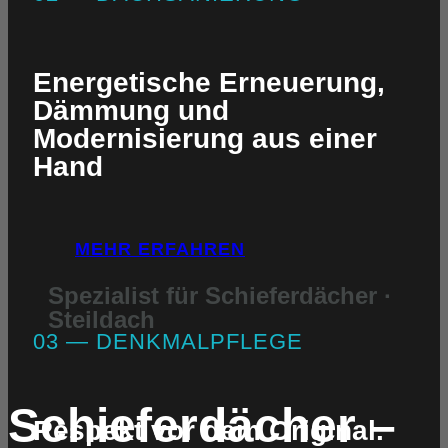
Energetische Erneuerung,
Dämmung und
Modernisierung aus einer
Hand
MEHR ERFAHREN
Spezialist für Schieferdächer ·
Steildach
03 — DENKMALPFLEGE
Schieferdächer –
Respekt vor dem Original.